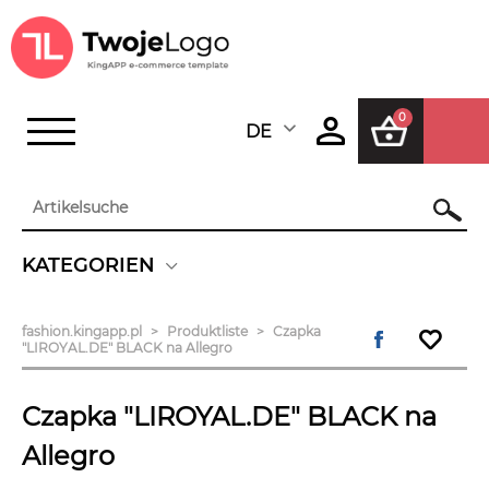
0
DEUTSCH
Suchen
KATEGORIEN
fashion.kingapp.pl
Produktliste
Czapka
"LIROYAL.DE" BLACK na Allegro
Czapka "LIROYAL.DE" BLACK na
Allegro