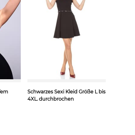
efem
Schwarzes Sexi Kleid Größe L bis
Gelegenh
4XL. durchbrochen
Größe 36