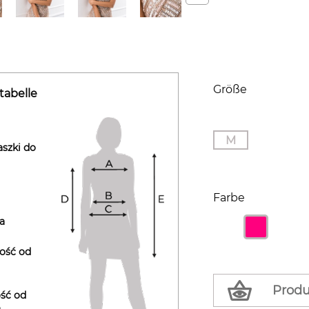
Größe
tabelle
M
aszki do
Farbe
ra
ość od
Produ
ść od
a