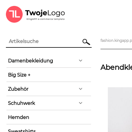
fashion.kingapp.p
Suchen
Damenbekleidung
Abendkle
Big Size +
Zubehör
Schuhwerk
Hemden
Sweatshirts