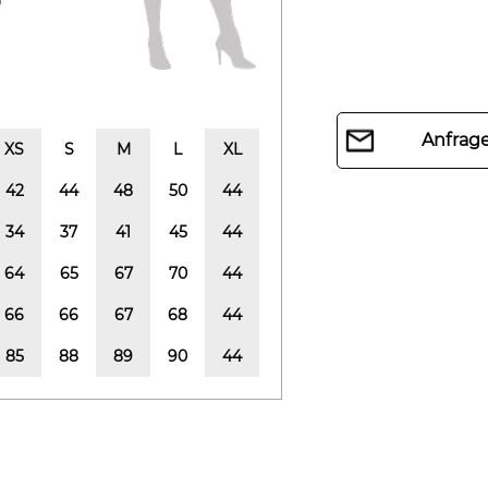
Anfrage
XS
S
M
L
XL
42
44
48
50
44
34
37
41
45
44
64
65
67
70
44
66
66
67
68
44
85
88
89
90
44