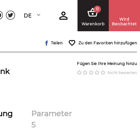
0
DEUTSCH
Wird
Warenkorb
Beobachtet
Teilen
Zu den Favoriten hinzufügen
Fügen Sie Ihre Meinung hinzu
ink
Nicht bewerten
ung
Parameter
5