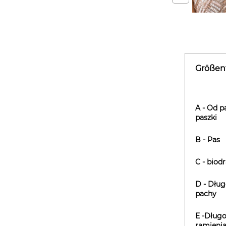
Größen
A - Od p
paszki
B - Pas
C - biod
D - Dług
pachy
E -Długo
ramieni