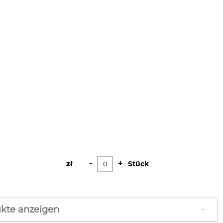
-
+
zł
zł
Stück
kte anzeigen